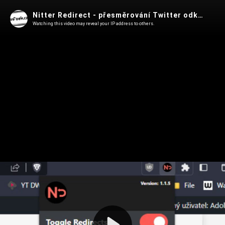
Nitter Redirect - přesměrování Twitter odkazů na Nitter
Watching this video may reveal your IP address to others.
Play