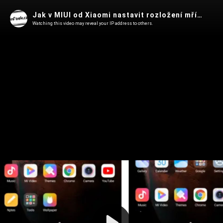
Jak v MIUI od Xiaomi nastavit rozložení mřížky ikon až na 6x7?
Watching this video may reveal your IP address to others.
Play